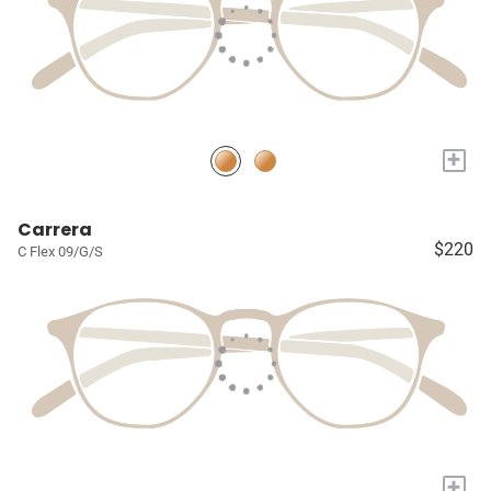
+
Carrera
$220
C Flex 09/G/S
+