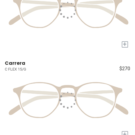
+
Carrera
$270
C FLEX 15/G
+