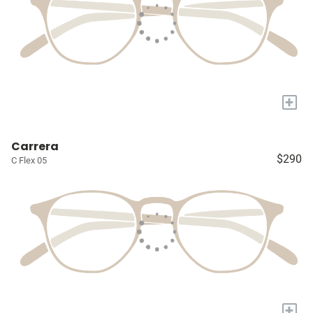
+
Carrera
$290
C Flex 05
+