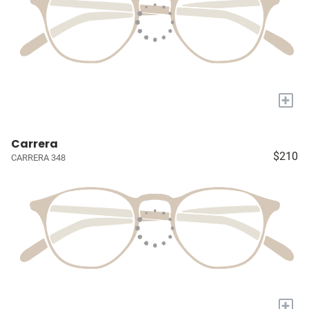
+
Carrera
$210
CARRERA 348
+