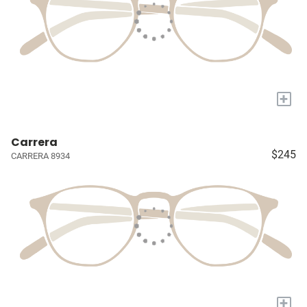
+
Carrera
$245
CARRERA 8934
+