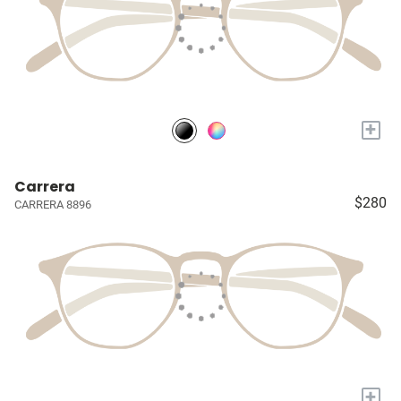
+
Carrera
$280
CARRERA 8896
+