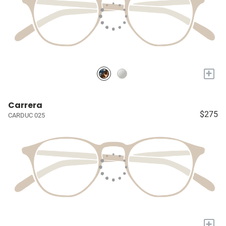
+
Carrera
$275
CARDUC 025
+